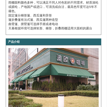
雨棚面料颜色多种，可以满足不同人对色彩的不同需求。材质涤纶
或腈纶，产地国产或进口，可清洗或自洁，最高色牢度可达5年不
褪色。

固定篷分梯形篷、西瓜篷和异形

篷折叠篷有法式篷、西瓜篷两种造型

曲臂篷、摆臂篷可选择手摇或者电动

天幕根据环境可选择矩形、梯形，折叠雨棚适用大面积的露台
产品介绍