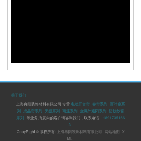
关于我们
上海冉阳装饰材料有限公司,专营
电动开合帘
卷帘系列
百叶帘系
列
成品帘系列
天棚系列
雨篷系列
金属外遮阳系列
防蚊纱窗
系列
等业务,有意向的客户请咨询我们，联系电话：
1891735166
3
CopyRight © 版权所有:
上海冉阳装饰材料有限公司
网站地图
X
ML